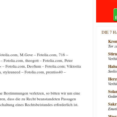
DIE 7 
Kron
Tor z
Stir
Fotolia.com, M.Gove – Fotolia.com, 716 –
Verbi
– Fotolia.com, theogott – Fotolia.com, Peter
Hals
 – Fotolia.com, DeoSum – Fotolia.com; Viktoriia
Seeli
, styleuneed – Fotolia.com, prentiss40 –
Herz
Verbi
Sola
iche Bestimmungen verletzen, so bitten wir um eine
Gedan
ren, dass die zu Recht beanstandeten Passagen
Sakr
chaltung eines Rechtsbeistandes erforderlich ist.
Emoti
Wurz