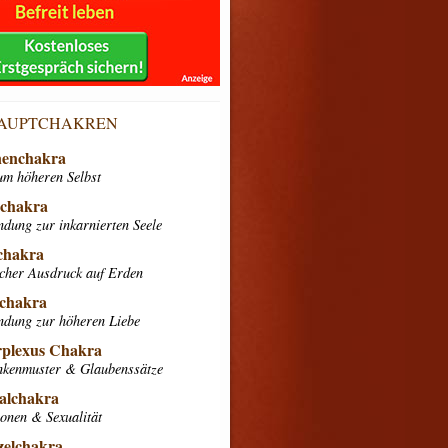
HAUPTCHAKREN
enchakra
um höheren Selbst
nchakra
ndung zur inkarnierten Seele
chakra
scher Ausdruck auf Erden
chakra
ndung zur höheren Liebe
rplexus Chakra
kenmuster & Glaubenssätze
alchakra
onen & Sexualität
elchakra